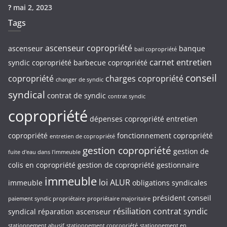
?
mai 2, 2023
Tags
ascenseur copropriété
ascenseur
banque
bail copropriété
carnet entretien
syndic copropriété
barbecue copropriété
conseil
copropriété
charges copropriété
changer de syndic
syndical
contrat de syndic
contrat syndic
copropriété
dépenses copropriété
entretien
copropriété
fonctionnement copropriété
entretien de copropriété
gestion copropriété
gestion de
fuite d'eau dans l'immeuble
colis en copropriété
gestion de copropriété
gestionnaire
immeuble
loi ALUR
immeuble
obligations syndicales
président conseil
paiement syndic propriétaire
propriétaire majoritaire
résiliation contrat syndic
syndical
réparation ascenseur
stationnement abusif
stationnement copropriété
stationnement en