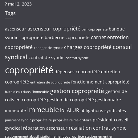
?
mai 2, 2023
Tags
ascenseur copropriété
ascenseur
banque
bail copropriété
carnet entretien
syndic copropriété
barbecue copropriété
conseil
copropriété
charges copropriété
changer de syndic
syndical
contrat de syndic
contrat syndic
copropriété
dépenses copropriété
entretien
copropriété
fonctionnement copropriété
entretien de copropriété
gestion copropriété
gestion de
fuite d'eau dans l'immeuble
colis en copropriété
gestion de copropriété
gestionnaire
immeuble
loi ALUR
immeuble
obligations syndicales
président conseil
paiement syndic propriétaire
propriétaire majoritaire
résiliation contrat syndic
syndical
réparation ascenseur
stationnement abusif
stationnement copropriété
stationnement en