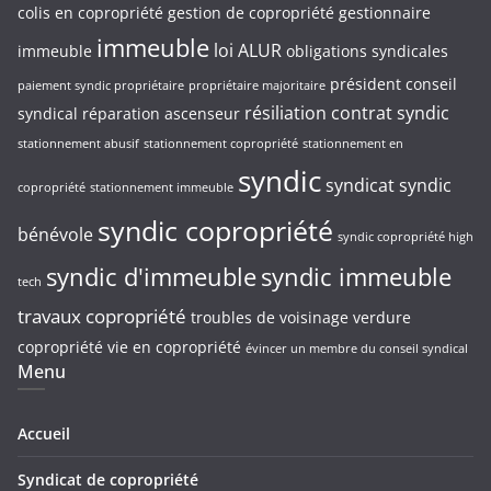
colis en copropriété
gestion de copropriété
gestionnaire
immeuble
loi ALUR
immeuble
obligations syndicales
président conseil
paiement syndic propriétaire
propriétaire majoritaire
résiliation contrat syndic
syndical
réparation ascenseur
stationnement abusif
stationnement copropriété
stationnement en
syndic
syndicat
syndic
copropriété
stationnement immeuble
syndic copropriété
bénévole
syndic copropriété high
syndic d'immeuble
syndic immeuble
tech
travaux copropriété
troubles de voisinage
verdure
copropriété
vie en copropriété
évincer un membre du conseil syndical
Menu
Accueil
Syndicat de copropriété