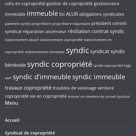
colis en copropriété
gestion de copropriété
gestionnaire
immeuble
loi ALUR
immeuble
obligations syndicales
président conseil
paiement syndic propriétaire
propriétaire majoritaire
résiliation contrat syndic
syndical
réparation ascenseur
stationnement abusif
stationnement copropriété
stationnement en
syndic
syndicat
syndic
copropriété
stationnement immeuble
syndic copropriété
bénévole
syndic copropriété high
syndic d'immeuble
syndic immeuble
tech
travaux copropriété
troubles de voisinage
verdure
copropriété
vie en copropriété
évincer un membre du conseil syndical
Menu
Accueil
Syndicat de copropriété