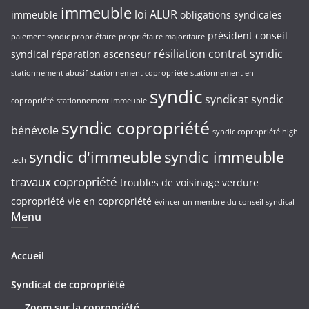
immeuble
loi ALUR
immeuble
obligations syndicales
président conseil
paiement syndic propriétaire
propriétaire majoritaire
résiliation contrat syndic
syndical
réparation ascenseur
stationnement abusif
stationnement copropriété
stationnement en
syndic
syndicat
syndic
copropriété
stationnement immeuble
syndic copropriété
bénévole
syndic copropriété high
syndic d'immeuble
syndic immeuble
tech
travaux copropriété
troubles de voisinage
verdure
copropriété
vie en copropriété
évincer un membre du conseil syndical
Menu
Accueil
Syndicat de copropriété
Zoom sur la copropriété