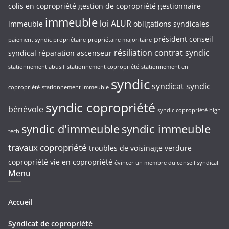
colis en copropriété
gestion de copropriété
gestionnaire
immeuble
loi ALUR
immeuble
obligations syndicales
président conseil
paiement syndic propriétaire
propriétaire majoritaire
résiliation contrat syndic
syndical
réparation ascenseur
stationnement abusif
stationnement copropriété
stationnement en
syndic
syndicat
syndic
copropriété
stationnement immeuble
syndic copropriété
bénévole
syndic copropriété high
syndic d'immeuble
syndic immeuble
tech
travaux copropriété
troubles de voisinage
verdure
copropriété
vie en copropriété
évincer un membre du conseil syndical
Menu
Accueil
Syndicat de copropriété