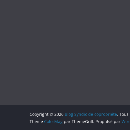
Copyright © 2026
Blog Syndic de copropriété
. Tous
Theme
ColorMag
par ThemeGrill. Propulsé par
Wor