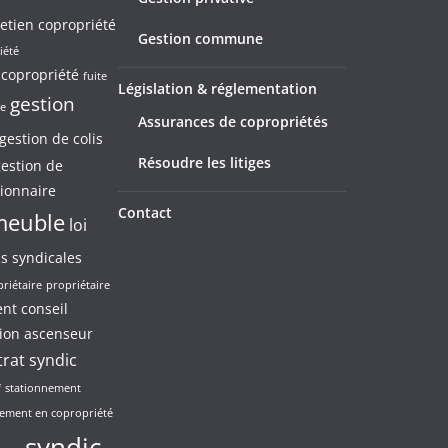
etien copropriété
Gestion commune
iété
copropriété
fuite
Législation & réglementation
gestion
le
Assurances de copropriétés
gestion de colis
Résoudre les litiges
estion de
ionnaire
Contact
meuble
loi
ns syndicales
riétaire
propriétaire
nt conseil
ion ascenseur
trat syndic
f
stationnement
nement en copropriété
syndic