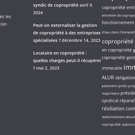
syndic de copropriété
avril 9,
copropriété
entr
2024
entretien de copropr
es les
fonctionnement 
tion
Peut-on externaliser la gestion
de copropriété à des entreprises
d'eau dans l'immeub
spécialisées ?
décembre 14, 2023
copropriété
en copropriété
g
Locataire en copropriété :
copropriété
gest
quelles charges peut-il récupérer
im
?
mai 2, 2023
immeuble
ALUR
obligatio
paiement syndic prop
préside
majoritaire
syndical
réparat
résiliation con
stationnement abusi
copropriété
station