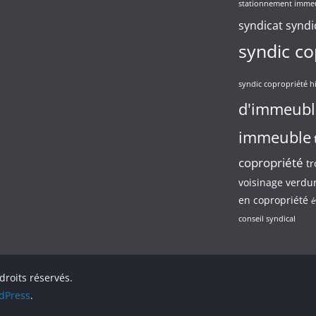
stationnement imme
syndicat
syndi
syndic co
syndic copropriété h
d'immeubl
immeuble
copropriété
tr
voisinage
verdur
en copropriété
é
conseil syndical
 droits réservés.
dPress
.