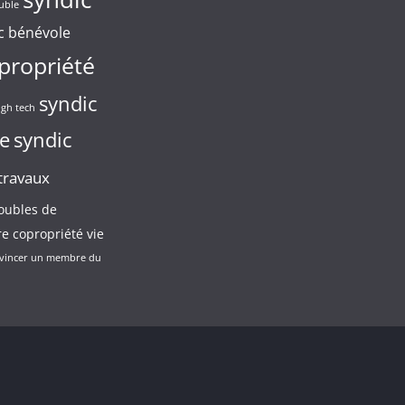
uble
c bénévole
propriété
syndic
igh tech
e
syndic
travaux
oubles de
e copropriété
vie
vincer un membre du