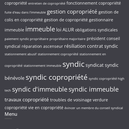
copropriété
fonctionnement copropriété
entretien de copropriété
gestion copropriété
gestion de
fuite d'eau dans l'immeuble
colis en copropriété
gestion de copropriété
gestionnaire
immeuble
loi ALUR
immeuble
obligations syndicales
président conseil
paiement syndic propriétaire
propriétaire majoritaire
résiliation contrat syndic
syndical
réparation ascenseur
stationnement abusif
stationnement copropriété
stationnement en
syndic
syndicat
syndic
copropriété
stationnement immeuble
syndic copropriété
bénévole
syndic copropriété high
syndic d'immeuble
syndic immeuble
tech
travaux copropriété
troubles de voisinage
verdure
copropriété
vie en copropriété
évincer un membre du conseil syndical
Menu