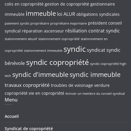
colis en copropriété
gestion de copropriété
gestionnaire
immeuble
loi ALUR
immeuble
obligations syndicales
président conseil
paiement syndic propriétaire
propriétaire majoritaire
résiliation contrat syndic
syndical
réparation ascenseur
stationnement abusif
stationnement copropriété
stationnement en
syndic
syndicat
syndic
copropriété
stationnement immeuble
syndic copropriété
bénévole
syndic copropriété high
syndic d'immeuble
syndic immeuble
tech
travaux copropriété
troubles de voisinage
verdure
copropriété
vie en copropriété
évincer un membre du conseil syndical
Menu
Accueil
Syndicat de copropriété